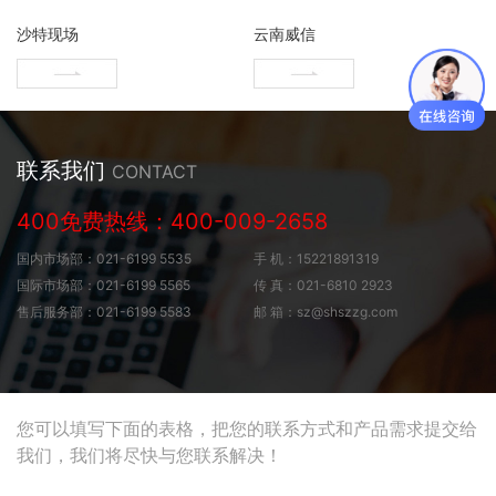
沙特现场
云南威信
联系我们
CONTACT
400免费热线：400-009-2658
国内
市场部
：021-6199 5535
手 机：15221891319
国际
市场部
：021-6199 5565
传 真：021-6810 2923
售后
服务部
：021-6199 5583
邮 箱：sz@shszzg.com
您可以填写下面的表格，把您的联系方式和产品需求提交给
我们，我们将尽快与您联系解决！