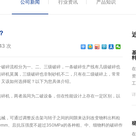
公司新闻
行业资讯
产品知识
？
43 次
破碎流程分为一、二、三级破碎，一条破碎生产线有几级破碎也
在
破碎机莫属，三级破碎也非制砂机不二，只有在二级破碎上，常常
资
？又该如何选择呢？以下为您具体介绍。
工
详
碎机，两者虽同为二破设备，但在性能设计上存在一定区别，以
械，可通过调整反击架与转子之间的间隙来达到改变物料出料粒
mm、且抗压强度不超过350MPa的各种粗、中、细物料的破碎作
在